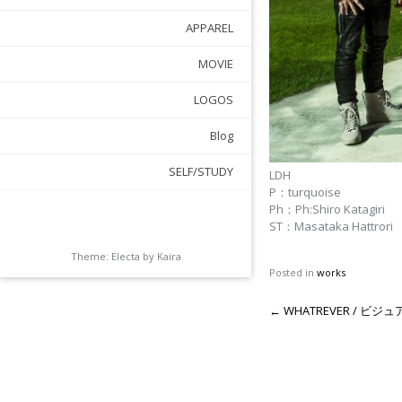
APPAREL
MOVIE
LOGOS
Blog
SELF/STUDY
LDH
P：turquoise
Ph：Ph:Shiro Katagiri
ST：Masataka Hattrori
Theme: Electa by
Kaira
Posted in
works
←
WHATREVER / ビ
P
o
s